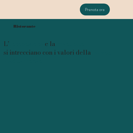
Prenota ora
Ristorante
L’
innovazione
e la
creatività
si intrecciano con i valori della
cucina
mediterranea